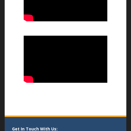
भव्य तिरंगा रैली और बौद्धिक संगोष्ठी
-14/08/25
एक पेड माँ के नाम
- 04/08/25
Get In Touch With Us:
KAMLA PG COLLEGE, DHOLPUR