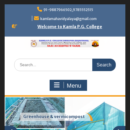
Skip
91-9887966502,9785552515
to
content
kamlamahavidyalaya@gmail.com
Welcome to Kamla P.G. College
Search
for:
Menu
Greenhouse & vermicompost