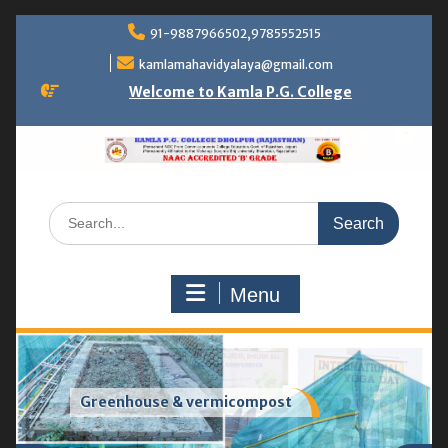
Skip
91-9887966502,9785552515
to
content
kamlamahavidyalaya@gmail.com
Welcome to Kamla P.G. College
Search
for:
Menu
Conference and workshop