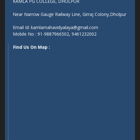
KAMLA PG COLLEGE, DHOLPUR
Near Narrow Gauge Railway Line, Girraj Colony,Dholpur
Email Id: kamlamahavidyalaya@gmail.com
Mobile No : 91-9887966502, 9461232002
Find Us On Map :