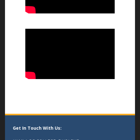
26/01/2026
भव्य तिरंगा रैली और बौद्धिक संगोष्ठी
-14/08/25
एक पेड माँ के नाम
- 04/08/25
Get In Touch With Us: