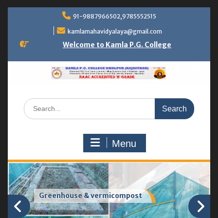
Skip
91-9887966502,9785552515
to
content
kamlamahavidyalaya@gmail.com
Welcome to Kamla P.G. College
Search
for:
Menu
NAAC Peer Team Visit