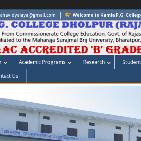
ahavidyalaya@gmail.com
Welcome to Kamla P.G. Colleg
n
Academic Programs
Research
Student
ntact Us