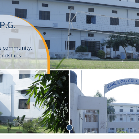
P.G.
ge community,
endships