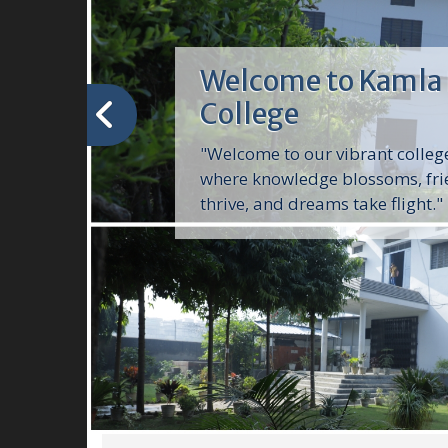
Welcome to Kamla 
College
"Welcome to our vibrant colle
where knowledge blossoms, fri
thrive, and dreams take flight."