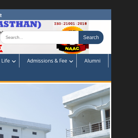
e
Search
for:
 Life
Admissions & Fee
Alumni