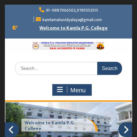
Skip
91-9887966502,9785552515
to
content
kamlamahavidyalaya@gmail.com
Welcome to Kamla P.G. College
Search
for:
Menu
NAAC Peer Team Visit