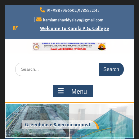
Skip
91-9887966502,9785552515
to
content
kamlamahavidyalaya@gmail.com
Welcome to Kamla P.G. College
Search
for:
Menu
Smartroom & Computer Lab.