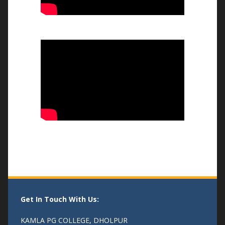
भव्य तिरंगा रैली और बौद्धिक संगोष्ठी
-14/08/25
एक पेड माँ के नाम
- 04/08/25
Get In Touch With Us:
KAMLA PG COLLEGE, DHOLPUR