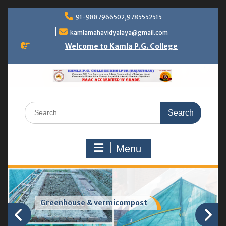
Skip
91-9887966502,9785552515
to
content
kamlamahavidyalaya@gmail.com
Welcome to Kamla P.G. College
Search
for:
Menu
Greenhouse & vermicompost