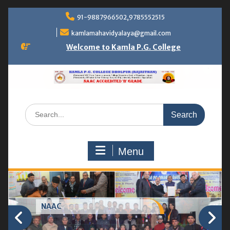
Skip
91-9887966502,9785552515
to
content
kamlamahavidyalaya@gmail.com
Welcome to Kamla P.G. College
Search
for:
Menu
NAAC Peer Team Visit