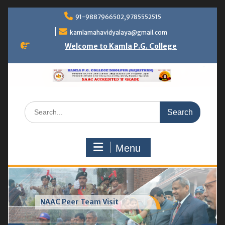
Skip
91-9887966502,9785552515
to
content
kamlamahavidyalaya@gmail.com
Welcome to Kamla P.G. College
Search
for:
Menu
Greenhouse & vermicompost