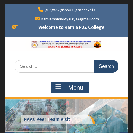
Skip
91-9887966502,9785552515
to
content
kamlamahavidyalaya@gmail.com
Welcome to Kamla P.G. College
Search
for:
Menu
Greenhouse & vermicompost