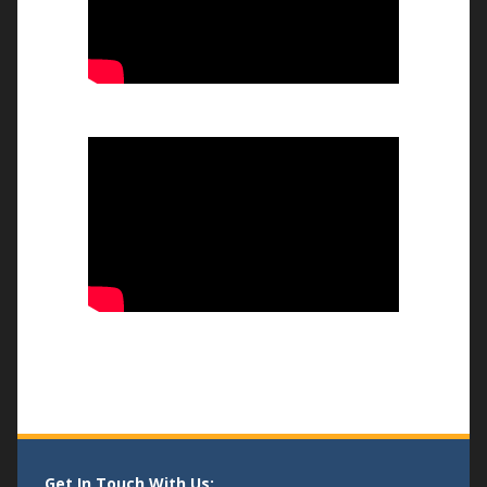
76वां गणतन्त्र दिवस मनाया गया
26/01/2026
भव्य तिरंगा रैली और बौद्धिक संगोष्ठी
-14/08/25
एक पेड माँ के नाम
- 04/08/25
Get In Touch With Us: