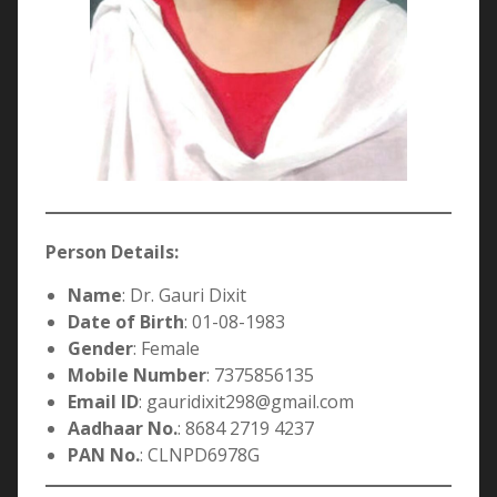
Person Details:
Name
: Dr. Gauri Dixit
Date of Birth
: 01-08-1983
Gender
: Female
Mobile Number
: 7375856135
Email ID
: gauridixit298@gmail.com
Aadhaar No.
: 8684 2719 4237
PAN No.
: CLNPD6978G