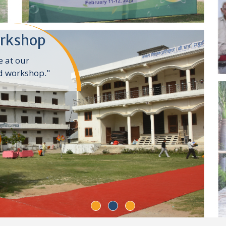
puter
llaborative
nology."