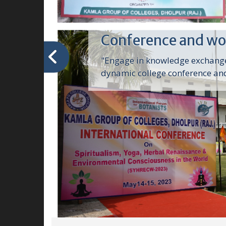
Smartroom & Com
Lab.
"Smartrooms and labs foster co
learning with cutting-edge tech