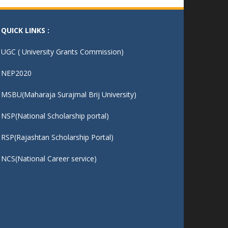
एक पेड माँ के नाम
- 04/08/25
QUICK LINKS :
UGC ( University Grants Commission)
NEP2020
MSBU(Maharaja Surajmal Brij University)
NSP(National Scholarship portal)
RSP(Rajashtan Scholarship Portal)
NCS(National Career service)