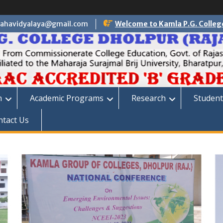
ahavidyalaya@gmail.com
Welcome to Kamla P.G. Colleg
n
Academic Programs
Research
Student
ntact Us