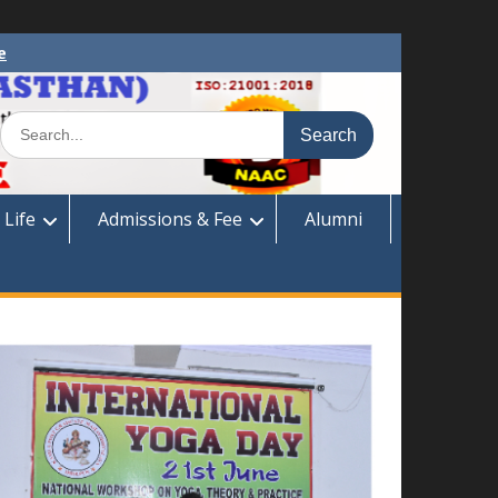
e
Search
for:
 Life
Admissions & Fee
Alumni