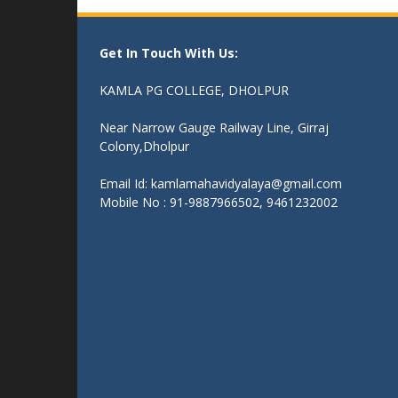
Get In Touch With Us:
KAMLA PG COLLEGE, DHOLPUR
Near Narrow Gauge Railway Line, Girraj
Colony,Dholpur
Email Id: kamlamahavidyalaya@gmail.com
Mobile No : 91-9887966502, 9461232002