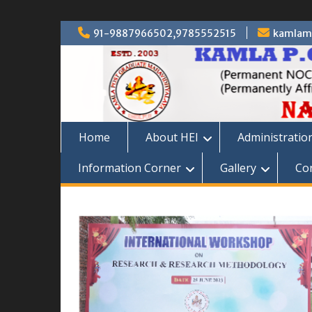
Skip
91-9887966502,9785552515
kamlam
to
content
Home
About HEI
Administratio
Information Corner
Gallery
Co