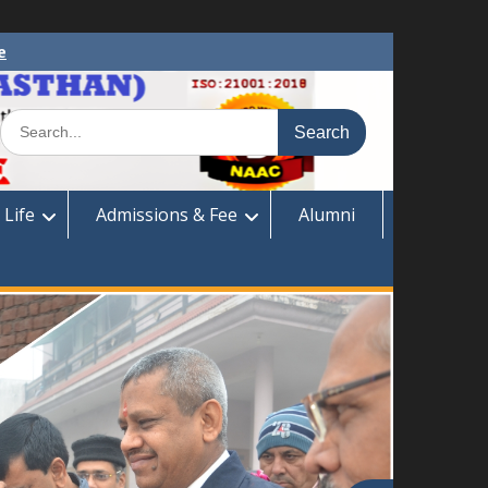
e
Search
for:
 Life
Admissions & Fee
Alumni