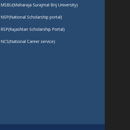
एक पेड माँ के नाम
- 04/08/25
QUICK LINKS :
UGC ( University Grants Commission)
NEP2020
MSBU(Maharaja Surajmal Brij University)
NSP(National Scholarship portal)
RSP(Rajashtan Scholarship Portal)
NCS(National Career service)