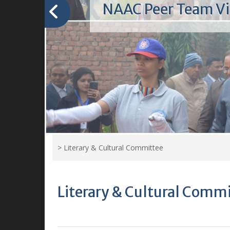
Sports
"State-of-the-art college gaming 
equipped for ultimate gaming 