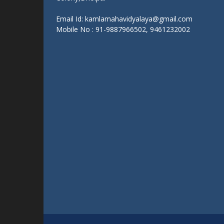
Get In Touch With Us:
KAMLA PG COLLEGE, DHOLPUR
Near Narrow Gauge Railway Line, Girraj
Colony,Dholpur
Email Id: kamlamahavidyalaya@gmail.com
Mobile No : 91-9887966502, 9461232002