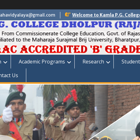
ahavidyalaya@gmail.com
Welcome to Kamla P.G. Colleg
n
Academic Programs
Research
Student
ntact Us