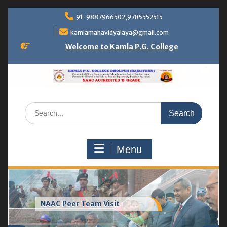
Skip
91-9887966502,9785552515
to
content
kamlamahavidyalaya@gmail.com
Welcome to Kamla P.G. College
Search
for:
Menu
Greenhouse & vermicompost