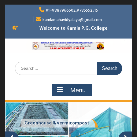
Skip
91-9887966502,9785552515
to
content
kamlamahavidyalaya@gmail.com
Welcome to Kamla P.G. College
Search
for:
Menu
Greenhouse & vermicompost