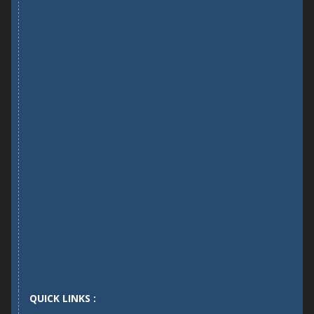
QUICK LINKS :
UGC ( University Grants Commission)