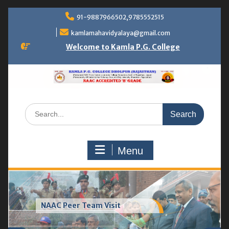
Skip
91-9887966502,9785552515
to
content
kamlamahavidyalaya@gmail.com
Welcome to Kamla P.G. College
Search
for:
Menu
Greenhouse & vermicompost