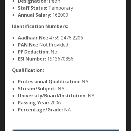
Years of Experience:
1
Designation:
Peon
Staff Status:
Temporary
Annual Salary:
162000
Identification Numbers:
Aadhaar No.:
4759 2476 2206
PAN No.:
Not Provided
PF Deduction:
No
ESI Number:
1513670856
Qualification:
Professional Qualification:
NA
Stream/Subject:
NA
University/Board/Institution:
NA
Passing Year:
2006
Percentage/Grade:
NA