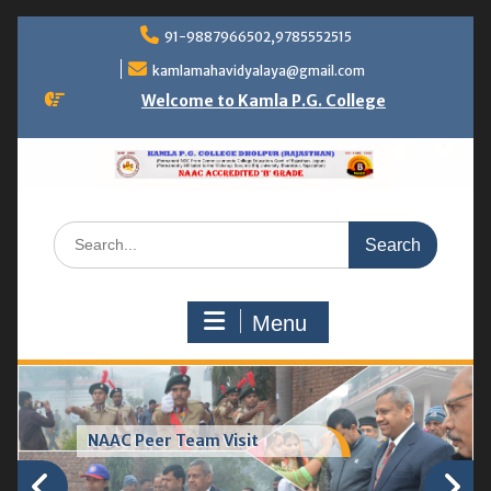
Skip
91-9887966502,9785552515
to
content
kamlamahavidyalaya@gmail.com
Welcome to Kamla P.G. College
Search
for:
Menu
Greenhouse & vermicompost