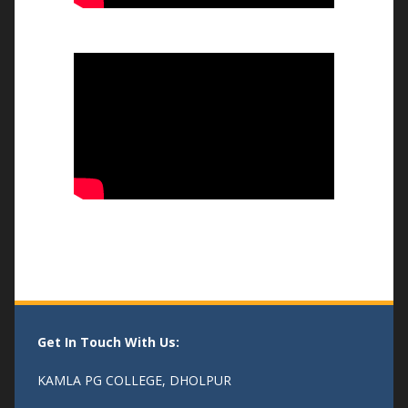
भव्य तिरंगा रैली और बौद्धिक संगोष्ठी
-14/08/25
एक पेड माँ के नाम
- 04/08/25
Get In Touch With Us:
KAMLA PG COLLEGE, DHOLPUR