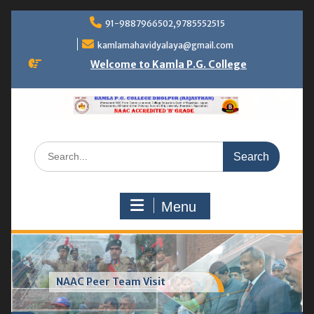
Skip
91-9887966502,9785552515
to
content
kamlamahavidyalaya@gmail.com
Welcome to Kamla P.G. College
Search
for:
Menu
Greenhouse & vermicompost